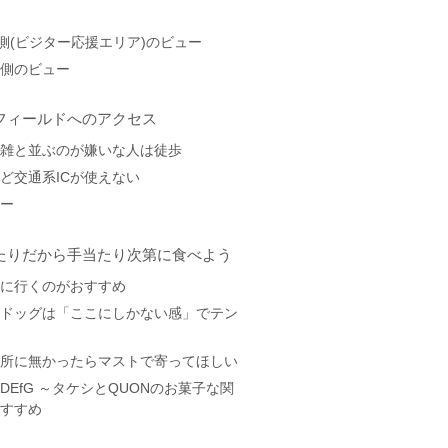
野3塁側(ビジター応援エリア)のビュー
野3塁側のビュー
フィールドへのアクセス
混雑と並ぶのが嫌いな人は徒歩
ど交通系ICが使えない
シー
たりだから手当たり次第に食べよう
いに行くのがおすすめ
トドッグは「ここにしかない感」でテン
ryは近所に無かったらマストで寄ってほしい
DEfG ～タケシとQUONのお菓子な関
おすすめ