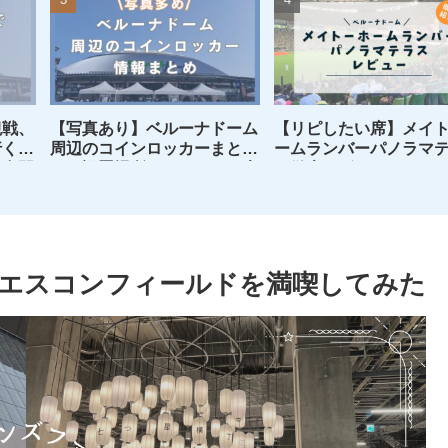
観戦、
【写真あり】ベルーナドーム
【リピしたい席】メイ
行くの
周辺のコインロッカーまと
ームランバーパノラマ
試合開
め！設置場所やロッカーの大
を徹底レビュー
ト、デ
きさをチェックできます
エスコンフィールドを満喫してみた