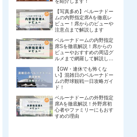
を紹介します！
【写真多め】ベルーナドー
ムの内野指定席Aを徹底レ
ビュー！席からのビューや
注意点まで解説します
ベルーナドームの内野指定
席Sを徹底解説！席からの
ビューやおすすめの周辺グ
ルメまで網羅して解説しま
す
【GW・連休でも怖くな
い】混雑日のベルーナドー
ムの野球観戦一日攻略ガイ
ド！
ベルーナドームの外野指定
席Aを徹底解説！外野席初
心者やファミリーにもおす
すめの理由