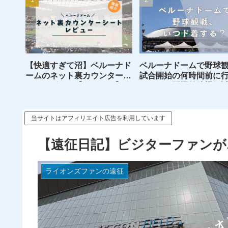
【快適すぎて沼】ベルーナド
ベルーナドームで野球
ームのネット裏カウンターシ
試合開始の何時間前に
ートレビュー【おすすめ】
がいい？開場前待機～
始後入場までのメリッ
メリットを解説
当サイトはアフィリエイト広告を利用しています
【遠征日記】ビジターファンが
ライオンズファンの遠征