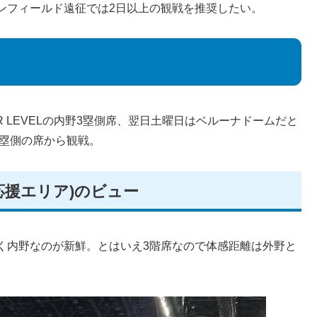
ンフィールド遠征では2日以上の観戦を推奨したい。
 LEVELの内野3塁側席、翌日土曜日はベルーナドームだと
野3塁側の席から観戦。
ター応援エリア)のビュー
く内野なのが新鮮。とはいえ3階席なので体感距離は外野と