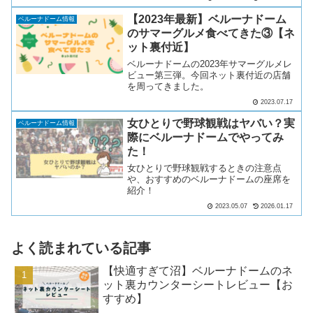
の中でも歴史が長いキャラクターです。
そんな球界ファンに大人気の球団マスコ
【2023年最新】ベルーナドーム
ベルーナドーム情報
ットとベルーナドームで...
のサマーグルメ食べてきた③【ネ
ット裏付近】
ベルーナドームの2023年サマーグルメレ
ビュー第三弾。今回ネット裏付近の店舗
を周ってきました。
2023.07.17
女ひとりで野球観戦はヤバい？実
ベルーナドーム情報
際にベルーナドームでやってみ
た！
女ひとりで野球観戦するときの注意点
や、おすすめのベルーナドームの座席を
紹介！
2023.05.07
2026.01.17
よく読まれている記事
【快適すぎて沼】ベルーナドームのネ
ット裏カウンターシートレビュー【お
すすめ】