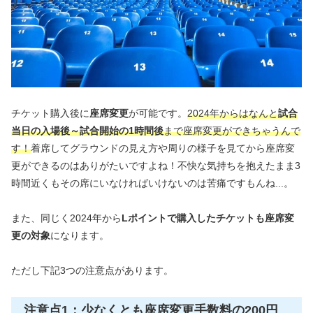
チケット購入後に
座席変更
が可能です。
2024年からはなんと
試合
当日の入場後～試合開始の1時間後
まで座席変更ができちゃうんで
す！
着席してグラウンドの見え方や周りの様子を見てから座席変
更ができるのはありがたいですよね！不快な気持ちを抱えたまま3
時間近くもその席にいなければいけないのは苦痛ですもんね...。
また、同じく2024年から
Lポイントで購入したチケットも座席変
更の対象
になります。
ただし下記3つの注意点があります。
注意点1：少なくとも座席変更手数料の200円