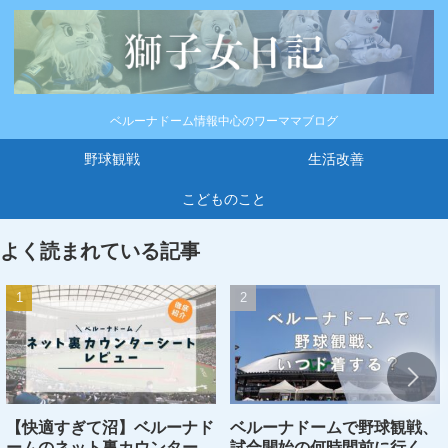
ベルーナドーム情報中心のワーママブログ
野球観戦
生活改善
こどものこと
よく読まれている記事
【快適すぎて沼】ベルーナド
ベルーナドームで野球観戦、
ームのネット裏カウンターシ
試合開始の何時間前に行くの