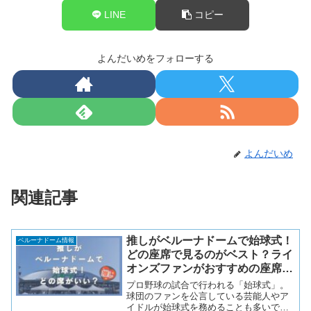
LINE
コピー
よんだいめをフォローする
よんだいめ
関連記事
推しがベルーナドームで始球式！
ベルーナドーム情報
どの座席で見るのがベスト？ライ
オンズファンがおすすめの座席を
徹底解説！
プロ野球の試合で行われる「始球式」。
球団のファンを公言している芸能人やア
イドルが始球式を務めることも多いです