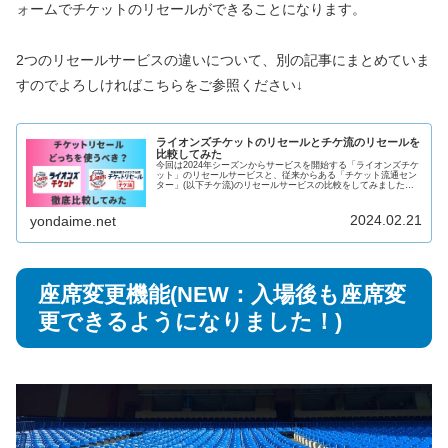
ォームでチケットのリセールができることになります。
2つのリセールサービスの違いについて、別の記事にまとめていま
すのでよろしければこちらをご参照ください↓
ライオンズチケットのリセールとチケ流のリセールを
比較してみた
今回は2024年シーズンからサービスを開始する「ライオンズチケ
ット」のリセールサービスと、従来からある「チケット流通セン
ター」(以下チケ流)のリセールサービスの比較をしてみました。2
つのリセールサービスが利用できるようになったのはいいけ
ど、...
2024.02.21
yondaime.net
座席変更機能(NEW：入場後も座席変
更できるようになりました！)