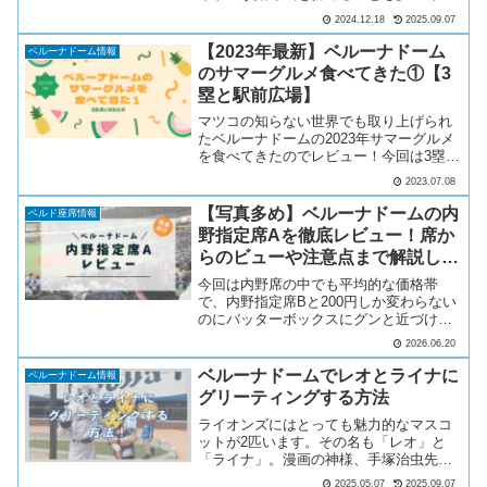
よね。今回は、あなたの推しが埼玉西武
2024.12.18
2025.09.07
ライオンズの本拠地「ベルーナドーム」
で始球式を務めることになった場合、ど
【2023年最新】ベルーナドーム
ベルーナドーム情報
の座席で見るのがベストか...
のサマーグルメ食べてきた①【3
塁と駅前広場】
マツコの知らない世界でも取り上げられ
たベルーナドームの2023年サマーグルメ
を食べてきたのでレビュー！今回は3塁側
と駅前広場の店舗を周ってきました。
2023.07.08
【写真多め】ベルーナドームの内
ベルド座席情報
野指定席Aを徹底レビュー！席か
らのビューや注意点まで解説しま
す
今回は内野席の中でも平均的な価格帯
で、内野指定席Bと200円しか変わらない
のにバッターボックスにグンと近づける
コスパ良好な座席、内野指定席Aを徹底
2026.06.20
解説します。内野指定席Aの場所ベルー
ナドームの内野指定席Aは内野指定席Sと
ベルーナドームでレオとライナに
ベルーナドーム情報
内野指定席SSの上段...
グリーティングする方法
ライオンズにはとっても魅力的なマスコ
ットが2匹います。その名も「レオ」と
「ライナ」。漫画の神様、手塚治虫先生
がデザインしたこの2匹は球団マスコット
2025.05.07
2025.09.07