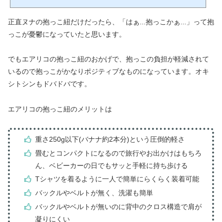
まま抱っこし続ける...すごく大変ですよね。抱っこ紐を使うのもお出かけ用に使う
（エ〇ゴのような）抱っこ紐はゴツくて装着するのが大変で重い...。そんな悩みを
正直ヌナの抱っこ紐だけだったら、「はぁ...抱っこかぁ...」って抱
解消してくれたのがエアリコの「魔法の抱っこ紐」でした！！息子が生後3ヶ月のと
きから毎日使っている便利すぎる抱っこ紐についてレ...
っこが憂鬱になっていたと思います。
でもエアリコの抱っこ紐のおかげで、抱っこの負担が軽減されて
いるので抱っこがかなりポジティブなものになっています。オキ
シトシンもドバドバです。
エアリコの抱っこ紐のメリットは
重さ250g以下(バナナ約2本分)という圧倒的軽さ
畳むとコンパクトになるので旅行やお出かけはもちろ
ん、ベビーカーの日でもサッと手軽に持ち歩ける
Tシャツを着るように一人で簡単にらくらく装着可能
バックルやベルトが無く、洗濯も簡単
バックルやベルトが無いのに背中のクロス構造で肩が
凝りにくい