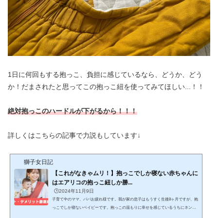
1日に何回もする抱っこ、負担に感じているなら、どうか、どう
か！だまされたと思ってこの抱っこ紐を使ってみてほしい...！！
絶対抱っこのハードルが下がるから！！！
詳しくはこちらの記事で力説もしています↓
獅子女日記
【これがなきゃムリ！】抱っこでしか寝ない赤ちゃんに
はエアリコの抱っこ紐しか勝...
🕒️2024年11月9日
子育て中のママ、パパお疲れ様です。我が家の息子はもうすく生後8ヶ月ですが、抱
っこでしか寝ないベイビーです。抱っこの温もりに幸せを感じているうちにネント
レのタイミングを見失いました...日に日に重くなる子供を、いつ寝るかわからない