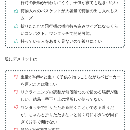
行時の振動が伝わりにくく、子供が寝ても起きづらい
荷物入れのバスケットが大容量で荷物の出し入れもス
ムーズ
折りたたむと飛行機の機内持ち込みサイズになるくら
いコンパクト。ワンタッチで開閉可能。
持っている人をあまり見ないので被りにくい
逆にデメリットは
重量が約8kgと重くて子供を抱っこしながらベビーカー
を運ぶことは難しい
リクライニングの調整が無段階なので留める場所が難
しい。結局一番下と上の場所しか使ってない。
ワンタッチで折りたたみ＆開くことができる造りだ
が、ちゃんと折りたたまないと開く時にボタンが固す
ぎて片手で開けない
値段が約8万円と高額