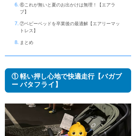
⑥これが無いと夏のお出かけは無理！【エアラ
ブ】
⑦ベビーベッドを卒業後の最適解【エアリーマッ
トレス】
まとめ
① 軽い押し心地で快適走行【バガブ
ー バタフライ】