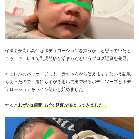
保湿力が高い高価なボディローションを買うか…と思っていたと
ころ、キュレルで乳児発疹が治まったというブログ記事を発見。
キュレルのパッケージにも「赤ちゃんから使えます」という記載
もあったので、藁にもすがる思いで泡で出るボディソープとボデ
ィローションをライン使いし始めました。
すると
わずか1週間ほどで
発疹
が
治まってきました
！