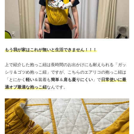
もう我が家はこれが無いと生活できません！！！
上で紹介した抱っこ紐は長時間のお出かけにも耐えられる「ガッ
シリ＆ゴツめ抱っこ紐」ですが、こちらのエアリコの抱っこ紐は
「とにかく
軽い
＆装着も
簡単
＆
肩も凝りにくい
」で
日常使いに最
適オブ最適な抱っこ紐
なんです。