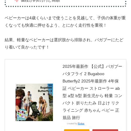
ベビーカーは4歳くらいまで使うことを見越して、子供の体重が重
くなっても快適に押せるよう、とにかく走行性を重視！
結果、軽量なベビーカーは選択肢から排除され、バガブーにたど
り着いて良かったです！
2025年最新作 【公式】バガブー
バタフライ 2 Bugaboo
Butterfly2 2025年最新作 4年保
証 ベビーカー ストローラー ab
型 a型 b型 新生児から 軽量 コン
パクト 折りたたみ 日よけ リク
ライニング 赤ちゃん ベビー 正
規品 旅行
created by
Rinker