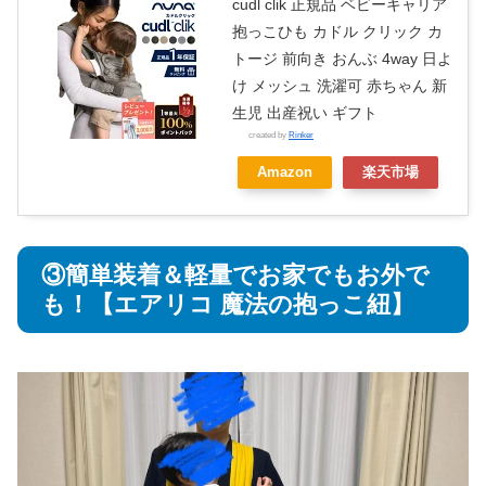
cudl clik 正規品 ベビーキャリア
抱っこひも カドル クリック カ
トージ 前向き おんぶ 4way 日よ
け メッシュ 洗濯可 赤ちゃん 新
生児 出産祝い ギフト
created by
Rinker
Amazon
楽天市場
③簡単装着＆軽量でお家でもお外で
も！【エアリコ 魔法の抱っこ紐】