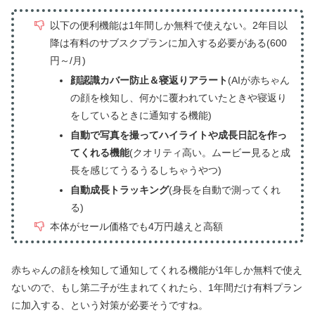
以下の便利機能は1年間しか無料で使えない。2年目以
降は有料のサブスクプランに加入する必要がある(600
円～/月)
顔認識カバー防止＆寝返りアラート
(AIが赤ちゃん
の顔を検知し、何かに覆われていたときや寝返り
をしているときに通知する機能)
自動で写真を撮ってハイライトや成長日記を作っ
てくれる機能
(クオリティ高い。ムービー見ると成
長を感じてうるうるしちゃうやつ)
自動成長トラッキング
(身長を自動で測ってくれ
る)
本体がセール価格でも4万円越えと高額
赤ちゃんの顔を検知して通知してくれる機能が1年しか無料で使え
ないので、もし第二子が生まれてくれたら、1年間だけ有料プラン
に加入する、という対策が必要そうですね。