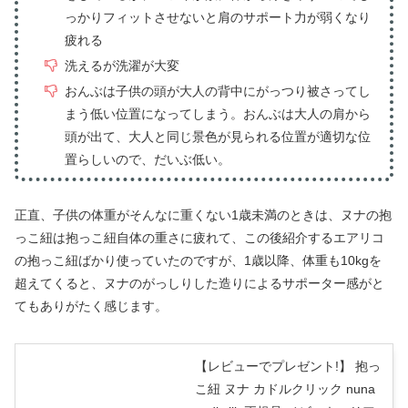
っかりフィットさせないと肩のサポート力が弱くなり
疲れる
洗えるが洗濯が大変
おんぶは子供の頭が大人の背中にがっつり被さってし
まう低い位置になってしまう。おんぶは大人の肩から
頭が出て、大人と同じ景色が見られる位置が適切な位
置らしいので、だいぶ低い。
正直、子供の体重がそんなに重くない1歳未満のときは、ヌナの抱
っこ紐は抱っこ紐自体の重さに疲れて、この後紹介するエアリコ
の抱っこ紐ばかり使っていたのですが、1歳以降、体重も10kgを
超えてくると、ヌナのがっしりした造りによるサポーター感がと
てもありがたく感じます。
【レビューでプレゼント!】 抱っ
こ紐 ヌナ カドルクリック nuna