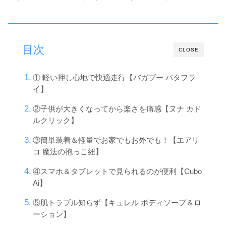
目次
CLOSE
① 軽い押し心地で快適走行【バガブー バタフラ
イ】
②子供が大きくなってから楽さを痛感【ヌナ カド
ルクリック】
③簡単装着＆軽量でお家でもお外でも！【エアリ
コ 魔法の抱っこ紐】
④スマホ＆タブレットで見られるのが便利【Cubo
Ai】
⑤肌トラブル知らず【キュレル ボディソープ＆ロ
ーション】