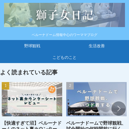
ベルーナドーム情報中心のワーママブログ
野球観戦
生活改善
こどものこと
よく読まれている記事
【快適すぎて沼】ベルーナド
ベルーナドームで野球観戦、
ームのネット裏カウンターシ
試合開始の何時間前に行くの