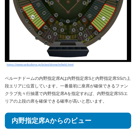
https://www.seibulions.jp/ticket/dome/infield.html
ベルーナドームの内野指定席Aは内野指定席Sと内野指定席SSの上
段エリアに位置しています。一番最初に座席が確保できるファン
クラブ先々行抽選で内野指定席Aを指定すれば、内野指定席SSエ
リアの上段の席を確保できる確率が高いと思います。
内野指定席Aからのビュー