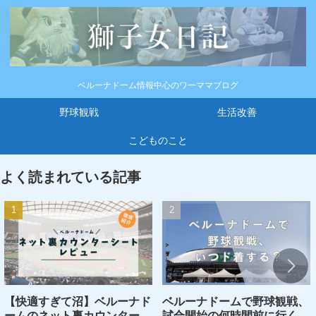
ベルーナドーム情報中心のワーママブログ
野球観戦
生活改善
こどものこと
よく読まれている記事
【快適すぎて沼】ベルーナド
ベルーナドームで野球観戦、
ームのネット裏カウンターシ
試合開始の何時間前に行くの