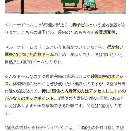
ベルーナドームには3塁側外野近くに
獅子ビル
という屋内施設があ
ります。こちらの獅子ビル、屋内のためもちろん
冷暖房完備。
ベルーナドームはドームという名前がついていながら、
壁が無い
屋根だけつけた詐欺ドーム
のため、夏はサウナ、冬は雪山という
自然共生(強制)ドームなのです。
そんなドームなので冷暖房完備の施設はもはや
砂漠の中のオアシ
ス。
体調管理のためにもぜひ使いたい施設なのですが、3塁側外野
付近の施設なので、
特に1塁側の内野席の方はアクセスしにくいの
がかなりのネックポイント。
3塁側の内野指定席Aも距離があると
いえばありますが全然移動できる距離です。問題は1塁側なので
す。
1塁側の内野から獅子ビルに行くには、「3塁側の外野目指してひ