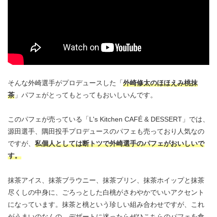
そんな外崎選手がプロデュースした「
外崎修太のほほえみ桃抹
茶
」パフェがとってもとってもおいしいんです。
このパフェが売っている「L's Kitchen CAFÉ & DESSERT」では、
源田選手、隅田投手プロデュースのパフェも売っており人気なの
ですが、
私個人としては断トツで外崎選手のパフェがおいしいで
す。
抹茶アイス、抹茶ブラウニー、抹茶プリン、抹茶ホイップと抹茶
尽くしの中身に、ごろっとした白桃がさわやかでいいアクセント
になっています。抹茶と桃という珍しい組み合わせですが、これ
がうまいのなんの。デザートに迷ったらぜひこちらのパフェを食