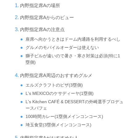
内野指定席Aの場所
内野指定席Aからのビュー
内野指定席Aの注意点
座席へ向かうときはドーム内通路を利用するべし
グルメのモバイルオーダーは使えない
獅子ビルが遠いので暑さ・寒さ対策は必須(特に1
塁側)
内野指定席A周辺のおすすめグルメ
エルズクラフトのピザ(3塁側)
L's MEXICOのケサディーヤ(1塁側)
L's Kitchen CAFÉ & DESSERTの外崎選手プロデュ
ースパフェ
100時間カレー(1塁側メインコンコース)
埼玉食堂(3塁側メインコンコース)
内野指定席Aがおすすめな人