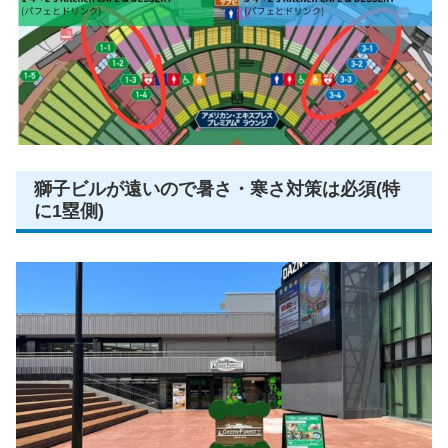
獅子ビルが遠いので暑さ・寒さ対策は必須(特
に1塁側)