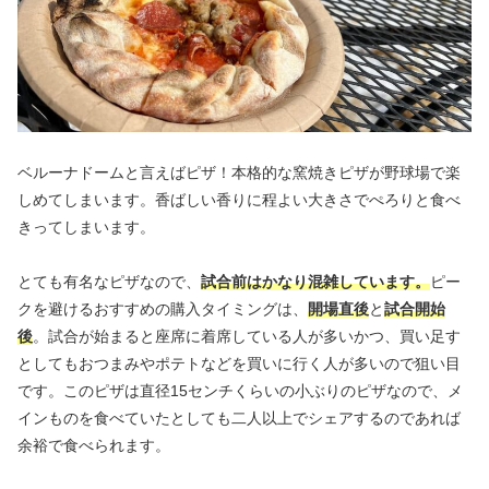
ベルーナドームと言えばピザ！本格的な窯焼きピザが野球場で楽
しめてしまいます。香ばしい香りに程よい大きさでぺろりと食べ
きってしまいます。
とても有名なピザなので、
試合前はかなり混雑しています。
ピー
クを避けるおすすめの購入タイミングは、
開場直後
と
試合開始
後
。試合が始まると座席に着席している人が多いかつ、買い足す
としてもおつまみやポテトなどを買いに行く人が多いので狙い目
です。このピザは直径15センチくらいの小ぶりのピザなので、メ
インものを食べていたとしても二人以上でシェアするのであれば
余裕で食べられます。