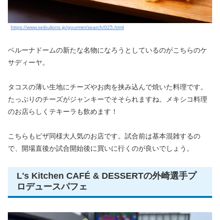
https://www.seibulions.jp/gourmet/search/025.html
ベルーナドームの新たな名物になろうとしているのがこちらのケ
サディーヤ。
タコスの薄い生地にチーズやお肉を挟み込んで焼いた料理です。
たっぷりのチーズがジャンキーでそそられますね。メキシコ料理
のお店らしくテキーラも飲めます！
こちらもピザ同様大人気のお店です。試合前は基本混雑するの
で、開場直後か試合開始後に買いに行くのが良いでしょう。
L's Kitchen CAFÉ & DESSERTの外崎選手プ
ロデュースパフェ