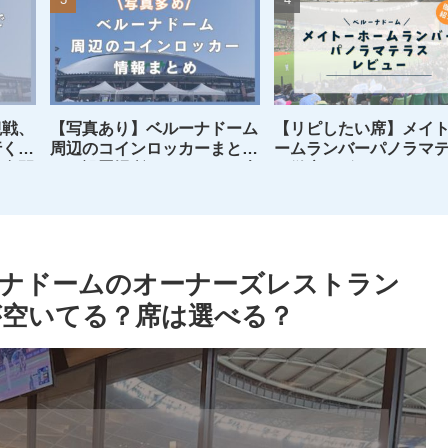
観戦、
【写真あり】ベルーナドーム
【リピしたい席】メイ
行くの
周辺のコインロッカーまと
ームランバーパノラマ
試合開
め！設置場所やロッカーの大
を徹底レビュー
ト、デ
きさをチェックできます
ナドームのオーナーズレストラン
が空いてる？席は選べる？