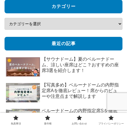
カテゴリー
最近の記事
【サウナドーム】夏のベルーナドー
ム、涼しい座席はどこ？おすすめの座
席3選を紹介します！
【写真多め】ベルーナドームの内野指
定席Aを徹底レビュー！席からのビュ
ーや注意点まで解説します
ベルーナドームの内野指定席Sを徹底
解説！席からのビューやおすすめの周
辺グルメまで網羅して解説します
免責事項
著作権
お問い合わせ
プライバシーポリシー