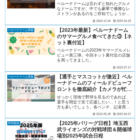
てる？席は選べる？
ベルーナドームは言わずと知れたグルメ
なドームですが、中でも豪華で優雅なレ
ストランがあるのをご存知でしょうか。
それは「オーナーズレストラン」。ネッ
2024.12.04
2025.04.20
ト裏エリアのド真ん中でドームの天井に
一番近いレストランです。バックネット
【2023年最新】ベルーナドーム
ベルーナドーム情報
裏の高い位置から球場を見...
のサマーグルメ食べてきた③【ネ
ット裏付近】
ベルーナドームの2023年サマーグルメレ
ビュー第三弾。今回ネット裏付近の店舗
を周ってきました。
2023.07.17
【選手とマスコットが激近】ベル
ベルーナドーム情報
ーナドームのフィールドビューフ
ロントを徹底紹介【カメラが忙し
い】
せっかく現地で野球を見るのであれば、
選手を間近で見て応援したい...！と思う
方も多いでしょう。各ベンチ、記者席の
隣に位置するフィールドビューの座席は
2023.05.28
2025.04.07
全国の球場でどこでも大人気！ではベル
ーナドームのフィールドビューではどの
【2025年パリーグ日程】埼玉西
野球観戦
ような座席なのでしょ...
武ライオンズの対戦球団＆開催球
場別2025年試合日程