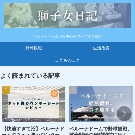
ベルーナドーム情報中心のワーママブログ
野球観戦
生活改善
こどものこと
よく読まれている記事
【快適すぎて沼】ベルーナド
ベルーナドームで野球観戦、
ームのネット裏カウンターシ
試合開始の何時間前に行くの