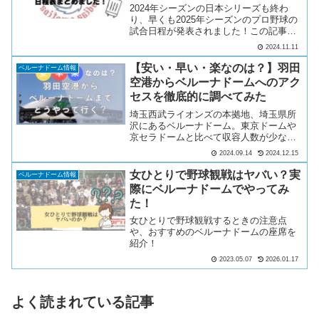
2024年シーズンの日本シリーズも終わ
り、早くも2025年シーズンのプロ野球の
試合日程が発表されました！この記事で
埼玉西武ライオンズの2025年シーズンの
2024.11.11
試合日程を、対戦球団と開催球場別に表
にしました。ビジター試合の遠征等にご
【安い・早い・楽なのは？】羽田
ベルーナドーム情報
活用いただける...
空港からベルーナドームへのアク
セスを徹底的に調べてみた
埼玉西武ライオンズの本拠地、埼玉県所
沢にあるベルーナドーム。東京ドームや
京セラドームと比べて収容人数が少なめ
のため、アーティストにとって初めての
2024.09.14
2024.12.15
ドームライブの場所としてもよく利用さ
れるイメージです。遠征で訪れる方も多
女ひとりで野球観戦はヤバい？実
ベルーナドーム情報
いと思いますが、いかんせ...
際にベルーナドームでやってみ
た！
女ひとりで野球観戦するときの注意点
や、おすすめのベルーナドームの座席を
紹介！
2023.05.07
2026.01.17
よく読まれている記事