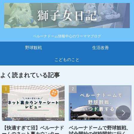
ベルーナドーム情報中心のワーママブログ
野球観戦
生活改善
こどものこと
よく読まれている記事
【快適すぎて沼】ベルーナド
ベルーナドームで野球観戦、
ームのネット裏カウンターシ
試合開始の何時間前に行くの