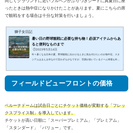
同じくグラウンドに近いブルペンかぶりつきシートに真夏日に座
ったときは熱中症になりかけたことがあります。夏にこちらの席
で観戦をする場合は十分な対策を行いましょう。
獅子女日記
暑い日の野球観戦に必要な持ち物！必須アイテムからあ
ると便利なものまで
🕒️2023年5月14日
年々暑くなる日本の夏。野球観戦に出かけるときに気を付けたいのが熱中症。スタ
ジアムはまんま外なので言わずもがなですが、空調が効いているドーム球場も外で
の入場待ちや帰りの行列で体力が削られるものです。そこで今回は、月1で現地野球
観戦をする私の夏に野球観戦をするときの持ち物を紹介します！暑い日に少しでも
快適に野球観戦をするために参考にしてくれると嬉しいです。【必須】首掛け扇風
機 or ネッククーラーこれは屋内、屋外問わずぜひ持っていってほしい！！観戦の快
フィールドビューフロントの価格
適さが段違いになります。顔や首の近くが涼しいと体感...
ベルーナドームは試合日ごとにチケット価格が変動する「フレッ
クスプライス制」を導入しています。
チケットが高い日順に「スーパープレミアム」「プレミアム」
「スタンダード」「バリュー」です。